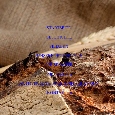
STARTSEITE
GESCHICHTE
FILIALEN
UNSERE PRODUKTE
SPEISEKARTE
AKTIONEN
AKTIVITÄTEN & PRESSEMITTEILUNGEN
KONTAKT