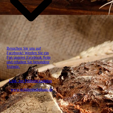
Besuchen Sie uns auf
Facebook! Werden Sie ein
Fan unserer Facebook Seite
und erhalten Sie besondere
Vorteile.
Link zur Frühstücksaktion
www.schülerpraktikum.de