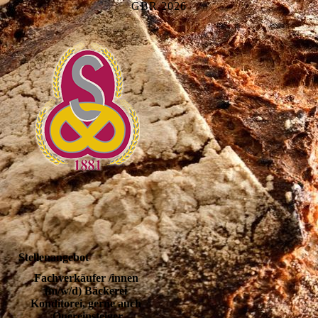
GBR 2026
Stellenangebot
Fachverkäufer /innen 
(m/w/d) Bäckerei 
Konditorei, gerne auch 
Quereinsteiger