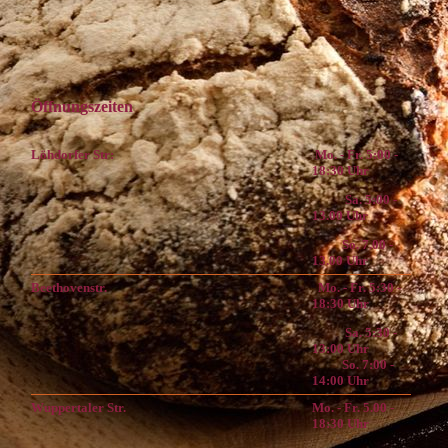
Öffnungszeiten
Löhdorfer Str:
Mo. - Fr. 5:00 -
18:30 Uhr
Sa. 5:00 -
13.00 Uhr
So. 7.00 -
13.00 Uhr
Beethovenstr.
Mo. - Fr. 5:30 -
18:30 Uhr
Sa. 5:30 -
13:00 Uhr
So. 7:00 -
14:00 Uhr
Wuppertaler Str.
Mo. - Fr. 5.00 -
18:30 Uhr