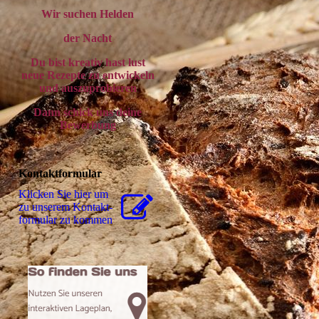
Wir suchen Helden
der Nacht
Du bist kreativ hast lust
neue Rezepte zu entwickeln
und auszuprobieren
Dann schick uns deine
Bewerbung
Kontaktformular
Klicken Sie hier um
zu unserem Kon­takt­
for­mu­lar zu kommen