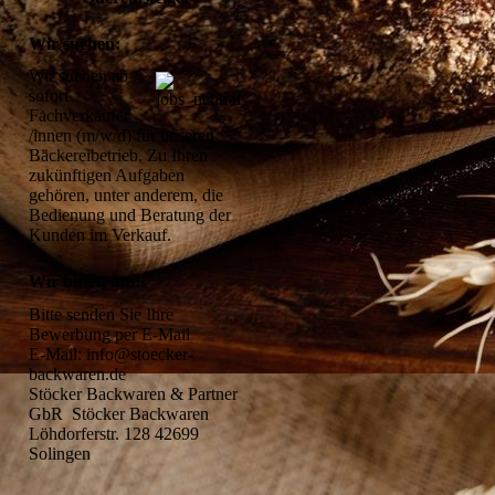
Wir suchen:
Wir suchen ab 
sofort 
Fachverkäufer 
/innen (m/w/d) für unseren 
Bäckereibetrieb. Zu Ihren 
zukünftigen Aufgaben 
gehören, unter anderem, die 
Bedienung und Beratung der 
Kunden im Verkauf.
Wir bitten um:
Bitte senden Sie Ihre 
Bewerbung per E-Mail 

E-Mail: info@stoecker-
backwaren.de 

Stöcker Backwaren & Partner 
GbR  Stöcker Backwaren 
Löhdorferstr. 128 42699 
Solingen