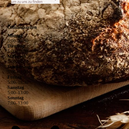
Öffnungszeiten
Montag
5
:
00
–
18
:
30
Dienstag
5
:
00
–
18
:
30
Mittwoch
5
:
00
–
18
:
30
Donnerstag
5
:
00
–
18
:
30
Freitag
5
:
00
–
18
:
30
Samstag
5
:
00
–
13
:
00
Sonntag
7
:
00
–
13
:
00