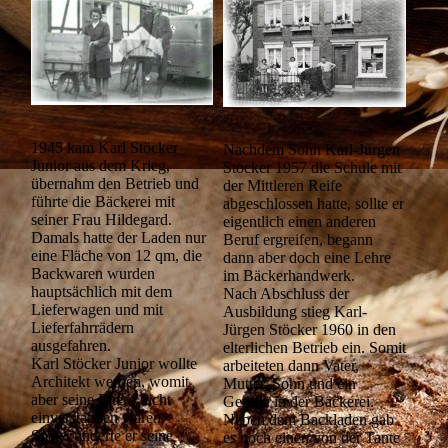
1945 kam Karl Stöcker
Nachdem Sohn Karl-Jürgen
Junior aus dem Krieg,
Stöcker 1957 die Schule mit
übernahm den Betrieb und
der Mittleren Reife
führte die Bäckerei mit
abgeschlossen hatte, sollte er
seiner Frau Hildegard.
eigentlich einen anderen
Damals hatte der Laden nur
Beruf ergreifen, begann
eine Fläche von 12 qm, die
dann aber doch eine Lehre
Backwaren wurden
im Bäckerhandwerk.
hauptsächlich mit dem
Nach Abschluss der
Lieferwagen und mit
Ausbildung stieg Karl-
Lieferfahrrädern
Jürgen Stöcker 1960 in den
ausgefahren.
elterlichen Betrieb ein. Somit
Karl Stöcker Junior wollte
arbeiteten dann Vater,
Architekt werden, womit
Mutter, Sohn und ein
aber seine Eltern nicht
Geselle in der Bäckerei.
einverstanden waren.
Neben dem Backladen gab
Später änderte er seine
es noch einen von der Tante