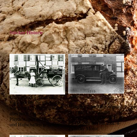
Stöcker Historie
1881 gründete Großvater
Karl Stöcker die Bäckerei:
Mitte der 20er Jahre wurde
Vor dem 1. Weltkrieg wurde
der erste Lieferwagen
alles noch mit dem
angeschafft, ein OPEL 10/40
Pferdewagen an Ortschaften
PS (Modell 80) mit 2,6L 4-
und Hofschaften geliefert.
Zylinder Motor.