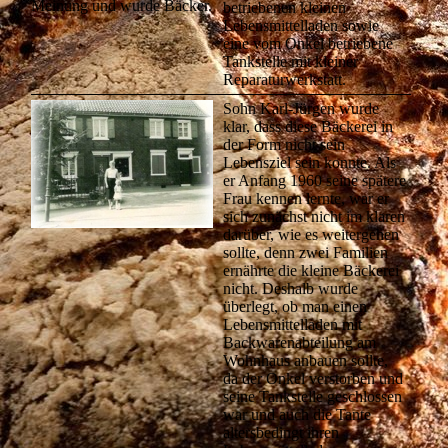
Meinung und wurde Bäcker.
betriebenen kleinen
Lebensmittelladen sowie
eine vom Onkel betriebene
Tankstelle mit kleiner
Reparaturwerkstatt.
Sohn Karl-Jürgen wurde
klar, dass diese Bäckerei in
der Form nicht sein
Lebensziel sein konnte. Als
er Anfang 1960 seine spätere
Frau kennen lernte, war er
sich zunächst nicht im klaren
darüber, wie es weitergehen
sollte, denn zwei Familien
ernährte die kleine Bäckerei
nicht. Deshalb wurde
überlegt, ob man einen
Lebensmittelladen mit
Backwarenabteilung am
Wohnhaus anbauen sollte,
da der Onkel verstorben und
seine Tankstelle geschlossen
war und auch die Tante
altersbedingt ihren