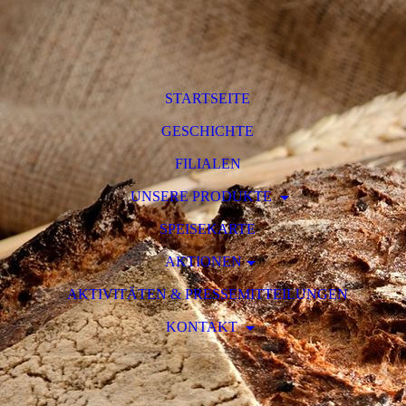
STARTSEITE
GESCHICHTE
FILIALEN
UNSERE PRODUKTE
SPEISEKARTE
AKTIONEN
AKTIVITÄTEN & PRESSEMITTEILUNGEN
KONTAKT