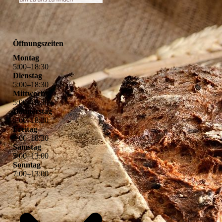
Öffnungszeiten
Montag
5
:
00
–
18
:
30
Dienstag
5
:
00
–
18
:
30
Mittwoch
5
:
00
–
18
:
30
Donnerstag
5
:
00
–
18
:
30
Freitag
5
:
00
–
18
:
30
Samstag
5
:
00
–
13
:
00
Sonntag
7
:
00
–
13
:
00