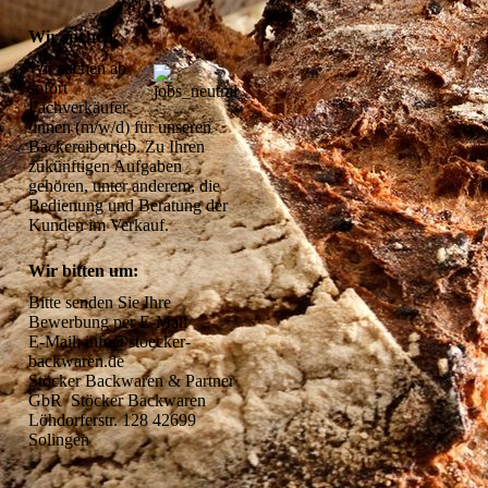
Wir suchen:
Wir suchen ab 
sofort 
Fachverkäufer 
/innen (m/w/d) für unseren 
Bäckereibetrieb. Zu Ihren 
zukünftigen Aufgaben 
gehören, unter anderem, die 
Bedienung und Beratung der 
Kunden im Verkauf.
Wir bitten um:
Bitte senden Sie Ihre 
Bewerbung per E-Mail 

E-Mail: info@stoecker-
backwaren.de 

Stöcker Backwaren & Partner 
GbR  Stöcker Backwaren 
Löhdorferstr. 128 42699 
Solingen