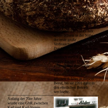
Lebensmittelladen
aufgegeben hatte.
1965 wurde das Vorhaben
verwirklicht, die
Meisterprüfung gemacht und
nebenbei auch noch
geheiratet. Ein halbes Jahr
später öffnete in der Nähe
der erste große
Verbrauchermarkt.
Das hatte zur Folge, dass der
Lebensmittelverkauf
drastisch zurück ging. 1967
wurde Tochter Dagmar
geboren und absolvierte
später eine Ausbildung zur
Zahnarzthelferin. Sie
arbeitete 6 Jahre in diesem
Beruf, bis sie 1991 ganz in
den elterlichen Betrieb
wechselte.
Anfang der 70er Jahre
wurde eine GbR zwischen
Karl und Karl-Jürgen