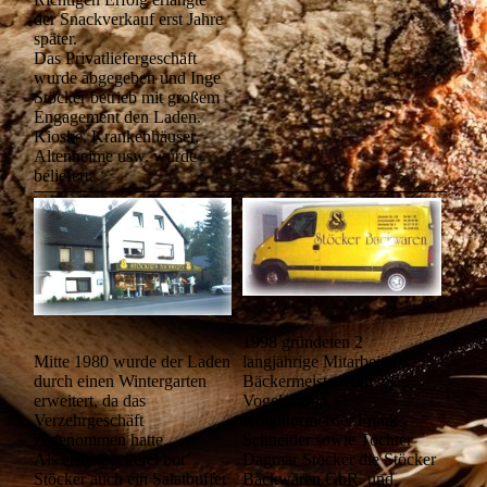
der Snackverkauf erst Jahre
später.
Das Privatliefergeschäft
wurde abgegeben und Inge
Stöcker betrieb mit großem
Engagement den Laden.
Kioske, Krankenhäuser,
Altenheime usw. wurde
beliefert.
1998 gründeten 2
langjährige Mitarbeiter,
Mitte 1980 wurde der Laden
Bäckermeister Ralf
durch einen Wintergarten
Vogelskamp,
erweitert, da das
Konditormeister Frank
Verzehrgeschäft
Schneider sowie Tochter
zugenommen hatte.
Dagmar Stöcker die Stöcker
Als erste Bäckerei bot
Backwaren GbR. und
Stöcker auch ein Salatbuffet