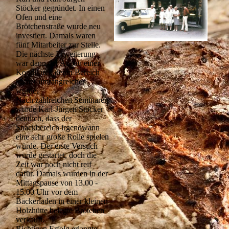
Stöcker gegründet. In einen
Ofen und eine
Brötchenstraße wurde neu
investiert. Damals waren
fünf Mitarbeiter zur Stelle.
Die nächste Erweiterung
war dann der Anbau einer
Konditorei, deren Bereich
immer umfangreicher
wurde.
Nach zahlreichen Seminaren
wurde Karl-Jürgen Stöcker
deutlich, dass der
Snackbereich irgendwann
eine sehr große Rolle spielen
würde. Der erste Versuch
wurde gestartet, doch die
Zeit war noch nicht reif
dafür. Damals wurden in der
Mittagspause von 13.00 -
15.00 Uhr vor dem
Bäckerladen in einer kleinen
Holzhütte belegte Brötchen
verkauft.
Richtigen Erfolg erlangte