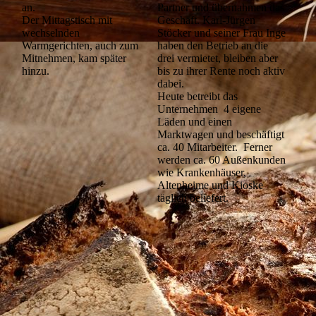
Partner und übernahmen das
an.
Geschäft. Karl-Jürgen
Der Mittagstisch mit
Stöcker und seiner Frau Inge
wechselnden
haben den Betrieb an die
Warmgerichten, auch zum
drei vermietet, bleiben aber
Mitnehmen, kam später
bis zu ihrer Rente noch aktiv
hinzu.
dabei.
Heute betreibt das
Unternehmen 4 eigene
Läden und einen
Marktwagen und beschäftigt
ca. 40 Mitarbeiter. Ferner
werden ca. 60 Außenkunden
wie Krankenhäuser,
Altenheime und Kioske
täglich beliefert.