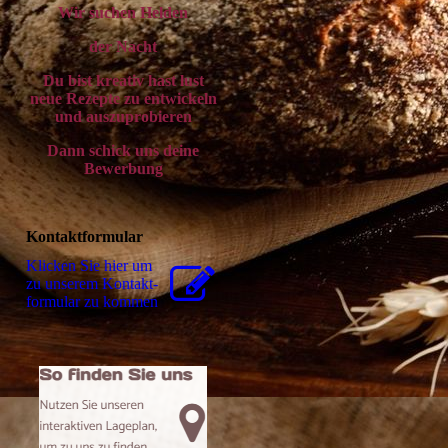
Wir suchen Helden
der Nacht
Du bist kreativ hast lust
neue Rezepte zu entwickeln
und auszuprobieren
Dann schick uns deine
Bewerbung
Kontaktformular
Klicken Sie hier um
zu unserem Kon­takt­
for­mu­lar zu kommen